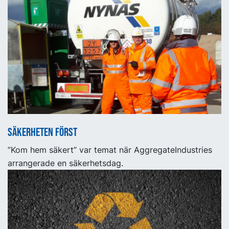
Säkerheten först
”Kom hem säkert” var temat när AggregateIndustries
arrangerade en säkerhetsdag.