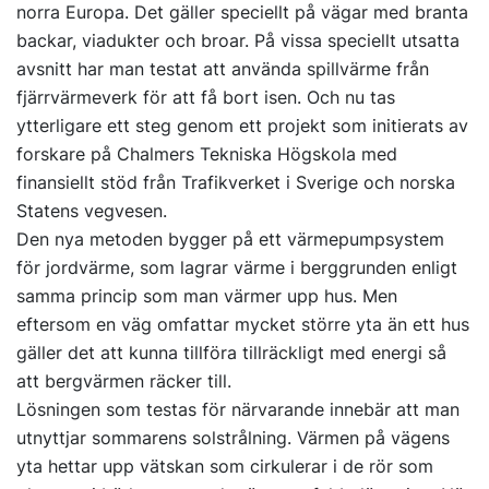
norra Europa. Det gäller speciellt på vägar med branta
backar, viadukter och broar. På vissa speciellt utsatta
avsnitt har man testat att använda spillvärme från
fjärrvärmeverk för att få bort isen. Och nu tas
ytterligare ett steg genom ett projekt som initierats av
forskare på Chalmers Tekniska Högskola med
finansiellt stöd från Trafikverket i Sverige och norska
Statens vegvesen.
Den nya metoden bygger på ett värmepumpsystem
för jordvärme, som lagrar värme i berggrunden enligt
samma princip som man värmer upp hus. Men
eftersom en väg omfattar mycket större yta än ett hus
gäller det att kunna tillföra tillräckligt med energi så
att bergvärmen räcker till.
Lösningen som testas för närvarande innebär att man
utnyttjar sommarens solstrålning. Värmen på vägens
yta hettar upp vätskan som cirkulerar i de rör som