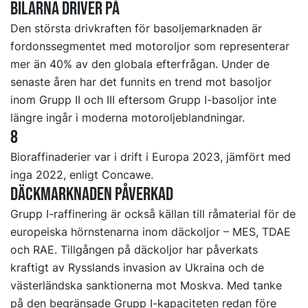
BILARNA DRIVER PÅ
Den största drivkraften för basoljemarknaden är
fordonssegmentet med motoroljor som representerar
mer än 40% av den globala efterfrågan. Under de
senaste åren har det funnits en trend mot basoljor
inom Grupp II och III eftersom Grupp I-basoljor inte
längre ingår i moderna motoroljeblandningar.
8
Bioraffinaderier var i drift i Europa 2023, jämfört med
inga 2022, enligt Concawe.
Däckmarknaden påverkad
Grupp I-raffinering är också källan till råmaterial för de
europeiska hörnstenarna inom däckoljor – MES, TDAE
och RAE. Tillgången på däckoljor har påverkats
kraftigt av Rysslands invasion av Ukraina och de
västerländska sanktionerna mot Moskva. Med tanke
på den begränsade Grupp I-kapaciteten redan före