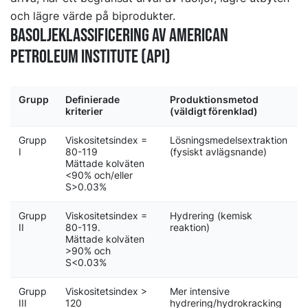
och lägre värde på biprodukter.
Basoljeklassificering av American
Petroleum Institute (API)
Grupp
Definierade
Produktionsmetod
kriterier
(väldigt förenklad)
Grupp
Viskositetsindex =
Lösningsmedelsextraktion
I
80-119
(fysiskt avlägsnande)
Mättade kolväten
<90% och/eller
S>0.03%
Grupp
Viskositetsindex =
Hydrering (kemisk
II
80-119.
reaktion)
Mättade kolväten
>90% och
S<0.03%
Grupp
Viskositetsindex >
Mer intensive
III
120
hydrering/hydrokracking