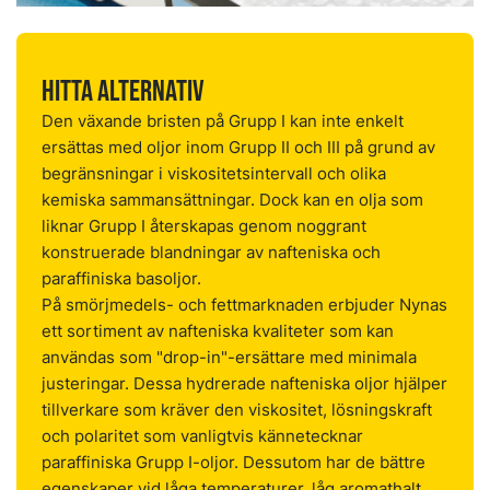
Hitta alternativ
Den växande bristen på Grupp I kan inte enkelt
ersättas med oljor inom Grupp II och III på grund av
begränsningar i viskositetsintervall och olika
kemiska sammansättningar. Dock kan en olja som
liknar Grupp I återskapas genom noggrant
konstruerade blandningar av nafteniska och
paraffiniska basoljor.
På smörjmedels- och fettmarknaden erbjuder Nynas
ett sortiment av nafteniska kvaliteter som kan
användas som "drop-in"-ersättare med minimala
justeringar. Dessa hydrerade nafteniska oljor hjälper
tillverkare som kräver den viskositet, lösningskraft
och polaritet som vanligtvis kännetecknar
paraffiniska Grupp I-oljor. Dessutom har de bättre
egenskaper vid låga temperaturer, låg aromathalt