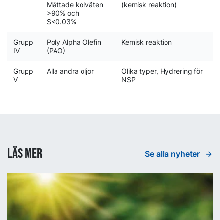
Mättade kolväten
(kemisk reaktion)
>90% och
S<0.03%
Grupp
Poly Alpha Olefin
Kemisk reaktion
IV
(PAO)
Grupp
Alla andra oljor
Olika typer, Hydrering för
V
NSP
Läs mer
Se alla nyheter