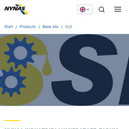
Start
Products
Base oils
ISSF