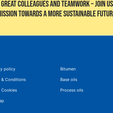
 great colleagues and teamwork – join us
ission towards a more sustainable futur
y policy
Bitumen
 & Conditions
Base oils
 Cookies
Process oils
ap