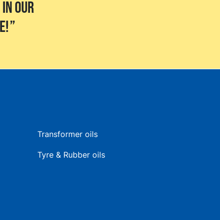
 in our
e!
Transformer oils
Tyre & Rubber oils