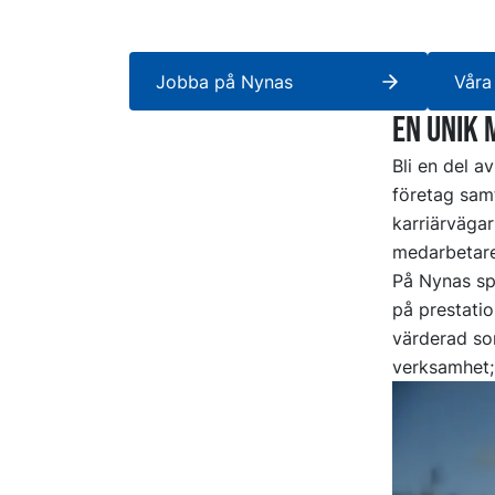
Jobba på Nynas
Våra
En unik 
Bli en del a
företag sam
karriärvägar
medarbetare
På Nynas spe
på prestatio
värderad som
verksamhet;