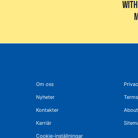
with
m
Om oss
Privac
Nyheter
Terms
Kontakter
About
Karriär
Sitem
Cookie-inställningar