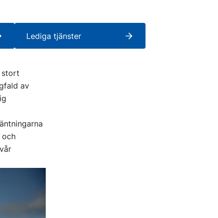
Lediga tjänster
 stort
gfald av
ig
väntningarna
d och
vår