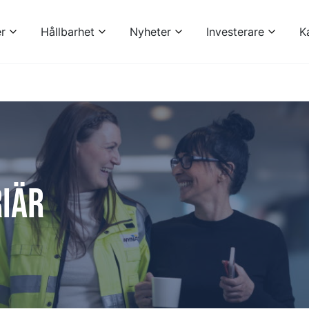
r
Hållbarhet
Nyheter
Investerare
K
iär