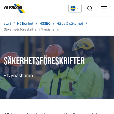
start
Hållbarhet
HSSEQ
Hälsa & säkerhet
Säkerhetsföreskrifter i Nynäshamn
Säkerhetsföreskrifter
- Nynäshamn