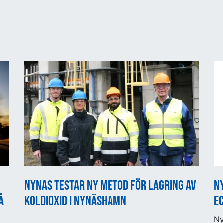
Nynas testar ny metod för lagring av
Ny
å
koldioxid i Nynäshamn
E
Ny