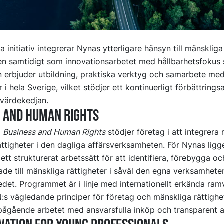
initiativ integrerar Nynas ytterligare hänsyn till mänskliga 
n samtidigt som innovationsarbetet med hållbarhetsfokus s
erbjuder utbildning, praktiska verktyg och samarbete med
 i hela Sverige, vilket stödjer ett kontinuerligt förbättrings
värdekedjan.
 and Human Rights
t
Business and Human Rights
stödjer företag i att integrera 
ttigheter i den dagliga affärsverksamheten. För Nynas ligg
 ett strukturerat arbetssätt för att identifiera, förebygga o
ade till mänskliga rättigheter i såväl den egna verksamhete
edet. Programmet är i linje med internationellt erkända ram
:s vägledande principer för företag och mänskliga rättighe
pågående arbetet med ansvarsfulla inköp och transparent a