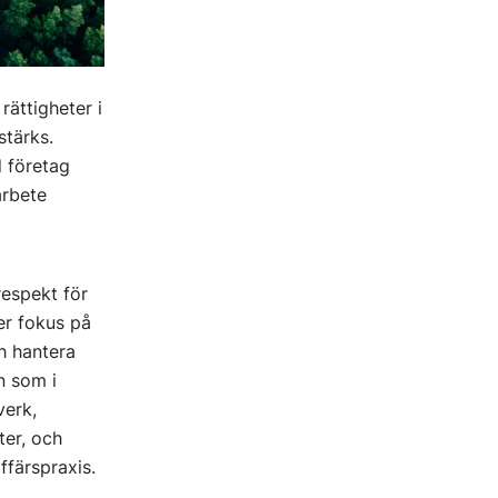
rättigheter i
tärks.
 företag
arbete
respekt för
er fokus på
ch hantera
n som i
verk,
ter, och
ffärspraxis.