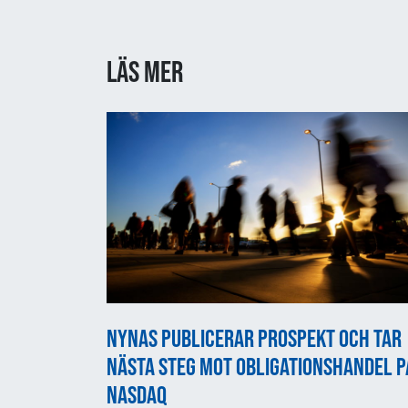
Läs mer
Nynas publicerar prospekt och tar
nästa steg mot obligationshandel p
Nasdaq