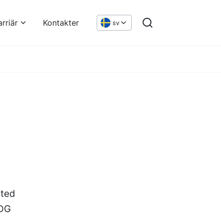
arriär
Kontakter
sv
ited
SDG