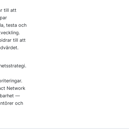
till att
apar
a, testa och
tveckling.
rar till att
ndvärdet.
etsstrategi.
riteringar.
act Network
lbarhet —
ntörer och