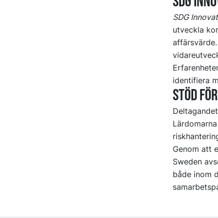
SDG Inno
SDG Innovat
utveckla kon
affärsvärde.
vidareutveck
Erfarenheter
identifiera 
Stöd för
Deltagandet
Lärdomarna 
riskhanterin
Genom att e
Sweden avser
både inom d
samarbetspa