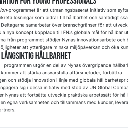
vation for Young Professionals
ion
-programmet är ett utmaningsbaserat initiativ som syftar 
kreta lösningar som bidrar till hållbarhet och samtidigt sk
 Deltagarna samarbetar över branschgränser för att utveckl
la nya koncept kopplade till FN:s globala mål för hållbar u
na från programmet stödjer Nynas innovationsarbete och bid
möjligheter att ytterligare minska miljöpåverkan och öka ku
 långsiktig hållbarhet
 i programmen utgör en del av Nynas övergripande hållbarh
kommer att stärka ansvarsfulla affärsmetoder, förbättra
gen och stödja innovation i linje med globala hållbarhetsprio
ngagera sig i dessa initiativ med stöd av UN Global Comp
 Nynas att fortsätta utveckla praktiska arbetssätt för hål
en egna verksamheten och tillsammans med kunder, levera
rtners.