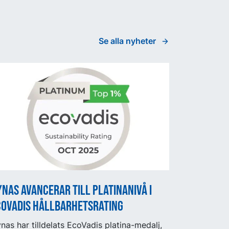
Se alla nyheter
nas avancerar till platinanivå i
coVadis hållbarhetsrating
nas har tilldelats EcoVadis platina-medalj,