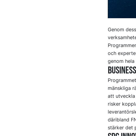
Genom dessa 
verksamhete
Programmen 
och experter
genom hela 
Business
Programme
mänskliga rä
att utveckla
risker koppl
leverantörsl
däribland FN
stärker det 