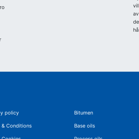
vi
ro
av
de
hå
r
y policy
Bitumen
 & Conditions
Base oils
 Cookies
Process oils