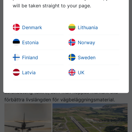
will be taken straight to your page.
Denmark
Lithuania
Estonia
Norway
Finland
Sweden
Rätt vägval för Wales
Latvia
UK
Efter drygt tio års utveckling har Wales regering tagit
fram en ny specifikation för slitlager med stenrik
asfaltbetong (SMA), som man hoppas markant ska
förbättra livslängden för vägbeläggningsmaterial.