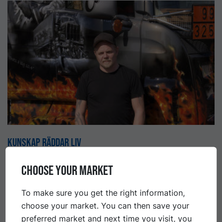
Kunskap räddar liv
Grunden för allt säkerhetsarbete är återkommande
CHOOSE YOUR MARKET
utbildning. Först då är det möjligt att agera både
snabbt och rätt om olyckan skulle vara framme.
To make sure you get the right information,
choose your market. You can then save your
preferred market and next time you visit, you